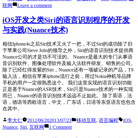
by
in
on
联网
Leave a comment
[Xcode]XcodeGhost
问
iOS开发之类Siri的语言识别程序的开发
题
与实践(Nuance技术)
的
检
查
相信Iphone4s之后Siri技术又火了一把，不过Siri的成功除了归
和
于苹果公司Steve Jobs的领导之外，Siri的语音识别技术提供商
验
Nuance公司的才是功不可没的。 Nuance是最大的专门从事语
证
音识别软件、图像处理软件及输入法软件研发、销售的公司。
除了已经红得发紫的Siri，Nuance还有一项破记录的产品，T9
输入法，相信在苹果iphone流行之前，用过Nokia神机等品牌
手机的用户一定很熟悉这个。 我们这里实现的语言识别功能
正是基于Nuance的ASR技术，Siri只是Nuance技术的一种实现
而已，Nuance的语音识别技术远远不止如此。 除了英语，法
语，德语等西欧语言，中文，广东话，日语等东亚语言也包含
在其中。
Posted
Posted
Tags:
李大仁
2012/06/20
2013/07/23
移动互联
,
语言编程
iOS
,
by
in
on
Nuance
,
Siri
,
互联网
1 Comment
iOS
开