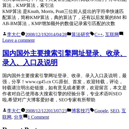
证
算法，KMP算法，索引法
券
KMP算法 是Knuth, Morris, Pratt三位前人提出的字符串快速匹
股
配算法，简称KMP算法，典的算法了，还有以后发展的BM 和
票
AB-BM算法，KMP增加额外的数值记录索引匹配的次数
数
据
Posted
Posted
Tags:
李大仁
2008/12/19
2014/04/28
算法研究
C++
,
互联网
by
in
接
on
Leave a comment
口
[算
(时
法]
国内国外主要搜索引擎网址登录、收录、
价
两
录入、入口及说明
K
种
线
字
等)
国内国外主要搜索引擎网址登录、收录、录入入口及说明，最
符
强，分享！www.cg45.cn CG原创、首发，欢迎转载，评论，
串
转载请注明出处链接，如有意见或者要求，欢迎留言，本文是
匹
作者对自己使用各大搜索引擎的经验分享，专业术语叫SEO
配
啦,希望对广大博客爱好者，SEO专家有所帮助
算
法
Posted
Posted
Tags:
李大仁
2008/12/12
2013/07/23
博客技巧
Google
,
SEO
,
互
（索
by
in
on
联网
,
分享
1 Comment
引
国
法，
内