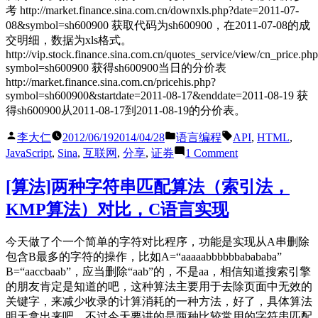
雅
考 http://market.finance.sina.com.cn/downxls.php?date=2011-07-
虎
08&symbol=sh600900 获取代码为sh600900，在2011-07-08的成
的
交明细，数据为xls格式。
证
http://vip.stock.finance.sina.com.cn/quotes_service/view/cn_price.ph
券
symbol=sh600900 获得sh600900当日的分价表
股
http://market.finance.sina.com.cn/pricehis.php?
票
symbol=sh600900&startdate=2011-08-17&enddate=2011-08-19 获
数
得sh600900从2011-08-17到2011-08-19的分价表。
据
Posted
Posted
Tags:
李大仁
2012/06/19
2014/04/28
语言编程
API
,
HTML
,
接
by
in
on
口
JavaScript
,
Sina
,
互联网
,
分享
,
证券
1 Comment
使
(时
用
价
[算法]两种字符串匹配算法（索引法，
Sina
K
KMP算法）对比，C语言实现
API
线
获
等)
取
今天做了个一个简单的字符对比程序，功能是实现从A串删除
新
包含B最多的字符的操作，比如A=“aaaaabbbbbbabababa”
浪
B=“aaccbaab”，应当删除“aab”的，不是aa，相信知道搜索引擎
财
的朋友肯定是知道的吧，这种算法主要用于去除页面中无效的
经
关键字，来减少收录的计算消耗的一种方法，好了，具体算法
的
明天拿出来吧，不过今天要讲的是两种比较常用的字符串匹配