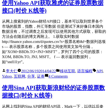
使用Yahoo API获取雅虎的证券股票数据
发
接口(时价 K线等)
之
类
Siri
从网上搜索到的Yahoo财经API接口，基本可以取到世界各个
的
市场的股票，指数，外汇等数据 但是测试下来好像日本国内
语
数据没有，不过调查之后发现可以使用其他方式获取，获取的
言
方法会在随后的博文再附上。 1.获取实时数据
识
http://finance.yahoo.com/d/quotes.csv?s=股票名称&f=数据列选项
别
s — 表示股票名称，多个股票之间使用英文加号分隔，
程
如“XOM+BBDb.TO+JNJ+MSFT”，罗列了四个公司的股票：
序
XOM, BBDb.TO, JNJ, MSFT。 f — 表示返回数据列，
的
如“snd1l1yr”。
开
发
Posted
Posted
Tags:
李大仁
2012/06/19
2014/04/22
移动互联
,
语言编程
API
,
by
in
与
on
Yahoo
,
互联网
,
分享
,
证券
4 Comments
实
使
践
用
使用Sina API获取新浪财经的证券股票数
(Nuance
Yahoo
技
据接口(时价 K线等)
API
获
术)
取
从网上找到的Sina API的财经API说，Mark一下，以供以后参