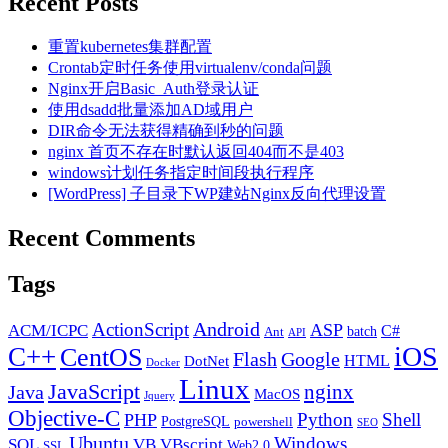
Recent Posts
KMP
国
算
外
法）
重置kubernetes集群配置
主
对
Crontab定时任务使用virtualenv/conda问题
要
比，
Nginx开启Basic_Auth登录认证
搜
C
使用dsadd批量添加AD域用户
索
语
DIR命令无法获得精确到秒的问题
引
言
nginx 首页不存在时默认返回404而不是403
擎
实
windows计划任务指定时间段执行程序
网
现
[WordPress] 子目录下WP建站Nginx反向代理设置
址
登
Recent Comments
录、
收
Tags
录、
录
Android
ActionScript
ACM/ICPC
ASP
C#
入、
batch
Ant
API
iOS
C++
CentOS
入
Flash
Google
HTML
DotNet
Docker
口
Linux
JavaScript
nginx
Java
MacOS
及
Jquery
Objective-C
说
Python
Shell
PHP
PostgreSQL
powershell
SEO
明
Ubuntu
Windows
SQL
VB
VBscript
Web2.0
SSL