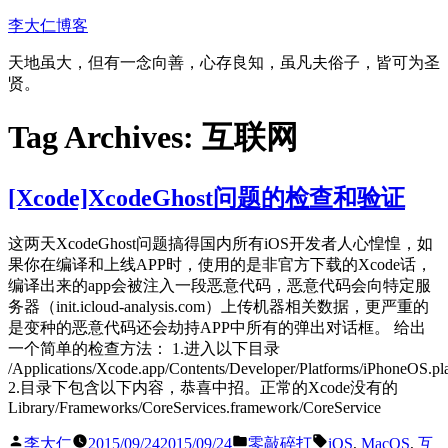
Skip
李大仁博客
to
content
天地虽大，但有一念向善，心存良知，虽凡夫俗子，皆可为圣
贤。
Tag Archives:
互联网
[Xcode]XcodeGhost问题的检查和验证
这两天XcodeGhost问题搞得国内所有iOS开发者人心惶惶，如
果你在编译和上线APP时，使用的是非官方下载的Xcode话，
编译出来的app会被注入一段恶意代码，恶意代码会向特定服
务器（init.icloud-analysis.com）上传机器相关数据，更严重的
是变种的恶意代码还会劫持APP中所有的弹出对话框。 给出
一个简单的检查方法： 1.进入以下目录
/Applications/Xcode.app/Contents/Developer/Platforms/iPhoneOS.p
2.目录下包含以下内容，恭喜中招。正常的Xcode没有的
Library/Frameworks/CoreServices.framework/CoreService
Posted
Posted
Tags:
李大仁
2015/09/24
2015/09/24
零敲碎打
iOS
,
MacOS
,
互