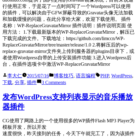
布
行使用正常，于是花了一点时间写了一个Wordpress可以使用
的插件，可以解决由于GFW屏蔽导致的Gravatar头像无法加载
和加载缓慢的问题，在此分享给大家，欢迎下载使用。 插件
名称：WP-ReplaceGravatarMirror 插件说明：插件说明页面 使
用方法： 1.下载最新版本的WP-ReplaceGravatarMirror，解压已
下载完成的文件。下载地址：https://github.com/limccn/WP-
ReplaceGravatarMirror/tree/master/release/1.0 2.将解压后的wp-
replace-gravatar-mirror文件夹上传到服务器的plugins目录下，或
者使用Wordpress自带的上传安装插件功能 3.进入Wordpress后
台，在插件选项卡中激活WP-ReplaceGravatarMirror
Posted
Posted
Tags:
李大仁
2015/07/16
博客技巧
,
语言编程
PHP
,
WordPress
,
by
in
on
下载
,
分享
,
插件
3 Comments
[WP]WP-
ReplaceGravatarMirror
发布WordPress支持列表显示的音乐播放
插
件
器插件
CG使用了网路上的一个使用很多的WP插件Flash MP3 Player为
模板开发，所以开发
速度很快，昨天接到的任务，今天下午就完工了，因为该插件