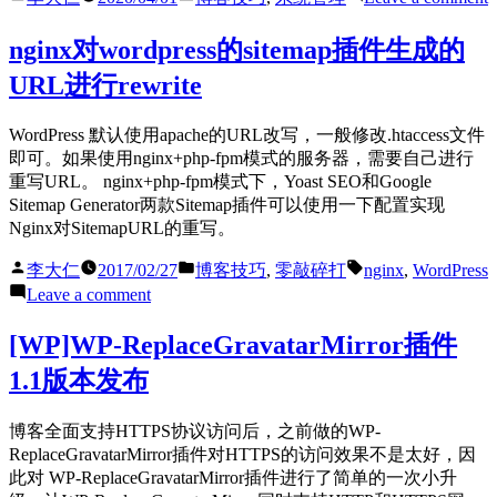
级
by
in
[
WordPress5.x
以
nginx对wordpress的sitemap插件生成的
后
URL进行rewrite
W
Nginx
伪
静
WordPress 默认使用apache的URL改写，一般修改.htaccess文件
N
态
即可。如果使用nginx+php-fpm模式的服务器，需要自己进行
设
重写URL。 nginx+php-fpm模式下，Yoast SEO和Google
置”
Sitemap Generator两款Sitemap插件可以使用一下配置实现
Nginx对SitemapURL的重写。
Posted
Posted
Tags:
李大仁
2017/02/27
博客技巧
,
零敲碎打
nginx
,
WordPress
by
in
on
Leave a comment
nginx
对
[WP]WP-ReplaceGravatarMirror插件
wordpress
1.1版本发布
的
sitemap
插
博客全面支持HTTPS协议访问后，之前做的WP-
件
ReplaceGravatarMirror插件对HTTPS的访问效果不是太好，因
生
此对 WP-ReplaceGravatarMirror插件进行了简单的一次小升
成