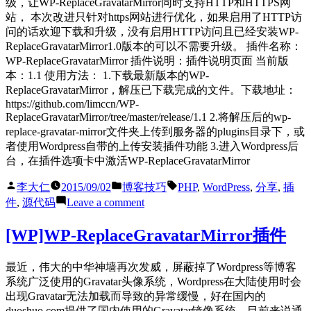
级，让WP-ReplaceGravatarMirror同时支持HTTP和HTTPS网
的
站， 本次改进只针对https网站进行优化，如果启用了HTTP访
URL
问的话欢迎下载和升级，没有启用HTTP访问且已经安装WP-
进
ReplaceGravatarMirror1.0版本的可以不需要升级。 插件名称：
行
WP-ReplaceGravatarMirror 插件说明：插件说明页面 当前版
rewrite
本：1.1 使用方法： 1.下载最新版本的WP-
ReplaceGravatarMirror，解压已下载完成的文件。下载地址：
https://github.com/limccn/WP-
ReplaceGravatarMirror/tree/master/release/1.1 2.将解压后的wp-
replace-gravatar-mirror文件夹上传到服务器的plugins目录下，或
者使用Wordpress自带的上传安装插件功能 3.进入Wordpress后
台，在插件选项卡中激活WP-ReplaceGravatarMirror
Posted
Posted
Tags:
李大仁
2015/09/02
博客技巧
PHP
,
WordPress
,
分享
,
插
by
in
on
件
,
源代码
Leave a comment
[WP]WP-
ReplaceGravatarMirror
[WP]WP-ReplaceGravatarMirror插件
插
件
最近，伟大的中华神墙再次发威，屏蔽掉了Wordpress等博客
1.1
版
系统广泛使用的Gravatar头像系统，Wordpress在大陆使用时会
本
出现Gravatar无法加载而导致的异常缓慢，好在国内的
发
duoshuo.com提供了国内使用的Gravatar镜像系统，目前来说通