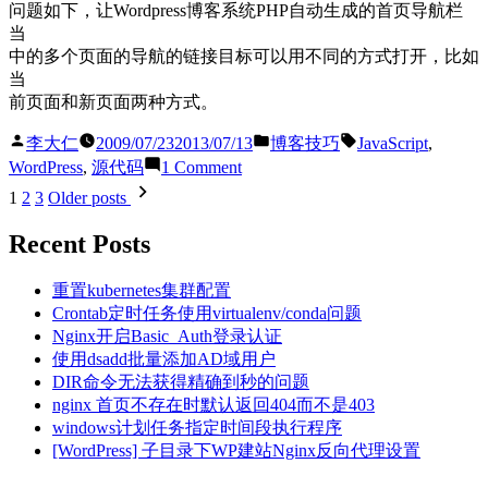
问题如下，让Wordpress博客系统PHP自动生成的首页导航栏
放
当
器
中的多个页面的导航的链接目标可以用不同的方式打开，比如
插
当
件
前页面和新页面两种方式。
Posted
Posted
Tags:
李大仁
2009/07/23
2013/07/13
博客技巧
JavaScript
,
by
in
on
WordPress
,
源代码
1 Comment
用
Posts
1
2
3
Older posts
JS
pagination
实
Recent Posts
现
WordPress
重置kubernetes集群配置
的
Crontab定时任务使用virtualenv/conda问题
页
Nginx开启Basic_Auth登录认证
面
使用dsadd批量添加AD域用户
导
DIR命令无法获得精确到秒的问题
航
nginx 首页不存在时默认返回404而不是403
的
windows计划任务指定时间段执行程序
新
[WordPress] 子目录下WP建站Nginx反向代理设置
页
面