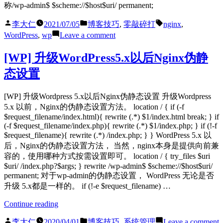
称/wp-admin$ $scheme://$host$uri/ permanent;
Posted
Posted
Tags:
李大仁
2021/07/05
博客技巧
,
零敲碎打
nginx
,
by
in
on
WordPress
,
wp
Leave a comment
[WordPress]
子
[WP] 升级WordPress5.x以后Nginx伪静
目
态设置
录
下
WP
[WP] 升级Wordpress 5.x以后Nginx伪静态设置 升级Wordpress
建
5.x 以前，Nginx的伪静态设置方法。 location / { if (-f
站
$request_filename/index.html){ rewrite (.*) $1/index.html break; } if
Nginx
(-f $request_filename/index.php){ rewrite (.*) $1/index.php; } if (!-f
反
$request_filename){ rewrite (.*) /index.php; } } WordPress 5.x 以
向
后，Nginx的伪静态设置方法， 当然，nginx本身是提供向前兼
代
容的，使用哪种方式按需设置即可。 location / { try_files $uri
理
$uri/ /index.php?$args; } rewrite /wp-admin$ $scheme://$host$uri/
设
permanent; 对于wp-admin的伪静态设置， WordPress 无论是否
置
升级 5.x都是一样的。 if (!-e $request_filename) …
“[WP]
Continue reading
升
Posted
Posted
o
李大仁
2020/04/01
博客技巧
,
系统管理
Leave a comment