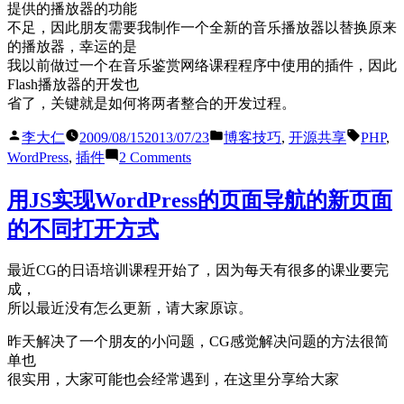
提供的播放器的功能
不足，因此朋友需要我制作一个全新的音乐播放器以替换原来
的播放器，幸运的是
我以前做过一个在音乐鉴赏网络课程程序中使用的插件，因此
Flash播放器的开发也
省了，关键就是如何将两者整合的开发过程。
Posted
Posted
Tags:
李大仁
2009/08/15
2013/07/23
博客技巧
,
开源共享
PHP
,
by
in
on
WordPress
,
插件
2 Comments
发
布
用JS实现WordPress的页面导航的新页面
WordPress
的不同打开方式
支
持
列
最近CG的日语培训课程开始了，因为每天有很多的课业要完
表
成，
显
所以最近没有怎么更新，请大家原谅。
示
的
昨天解决了一个朋友的小问题，CG感觉解决问题的方法很简
音
单也
乐
很实用，大家可能也会经常遇到，在这里分享给大家
播