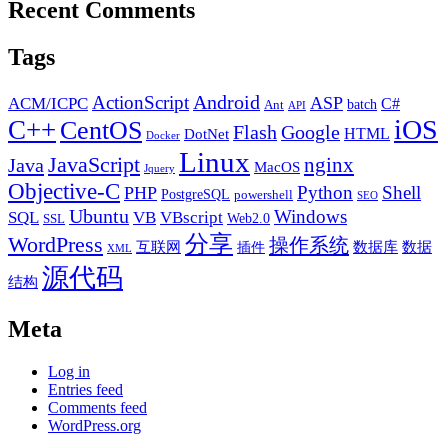
Recent Comments
的
不
同
Tags
打
开
Android
ActionScript
ACM/ICPC
ASP
C#
batch
Ant
API
方
iOS
C++
CentOS
Flash
Google
HTML
DotNet
式
Docker
Linux
JavaScript
nginx
Java
MacOS
Jquery
Objective-C
Python
Shell
PHP
PostgreSQL
powershell
SEO
Ubuntu
Windows
SQL
VB
VBscript
Web2.0
SSL
分享
WordPress
操作系统
互联网
数据库
数据
插件
XML
源代码
结构
Meta
Log in
Entries feed
Comments feed
WordPress.org