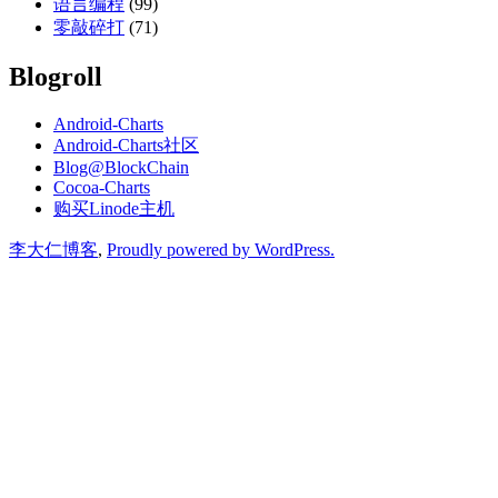
语言编程
(99)
零敲碎打
(71)
Blogroll
Android-Charts
Android-Charts社区
Blog@BlockChain
Cocoa-Charts
购买Linode主机
李大仁博客
,
Proudly powered by WordPress.