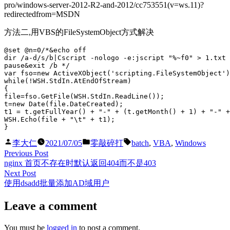
pro/windows-server-2012-R2-and-2012/cc753551(v=ws.11)?
题
redirectedfrom=MSDN
方法二,用VBS的FileSystemObject方式解决
@set @n=0/*&echo off

dir /a-d/s/b|Cscript -nologo -e:jscript "%~f0" > 1.txt

pause&exit /b */

var fso=new ActiveXObject('scripting.FileSystemObject')
while(!WSH.StdIn.AtEndOfStream)

{

file=fso.GetFile(WSH.StdIn.ReadLine());

t=new Date(file.DateCreated);

t1 = t.getFullYear() + "-" + (t.getMonth() + 1) + "-" +
WSH.Echo(file + "\t" + t1);

Posted
Posted
Tags:
李大仁
2021/07/05
零敲碎打
batch
,
VBA
,
Windows
by
in
Post
Previous
Previous Post
post:
nginx 首页不存在时默认返回404而不是403
navigation
Next
Next Post
post:
使用dsadd批量添加AD域用户
Leave a comment
You must be
logged in
to post a comment.