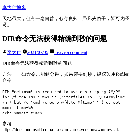
Skip
李大仁博客
to
content
天地虽大，但有一念向善，心存良知，虽凡夫俗子，皆可为圣
贤。
DIR命令无法获得精确到秒的问题
Posted
on
李大仁
2021/07/05
Leave a comment
by
DIR
命
DIR命令无法获得精确到秒的问题
令
方法一，dir命令只能到分钟，如果需要到秒，建议改用forfiles
无
命令
法
获
REM "delims=" is required to avoid stripping AM/PM
得
for /f "delims=" %%i in ('"forfiles /p C:\Users\limc
精
/m *.bat /c "cmd /c echo @fdate @ftime" "') do set
确
modif_time=%%i
到
echo %modif_time%
秒
参考
的
https://docs.microsoft.com/en-us/previous-versions/windows/it-
问