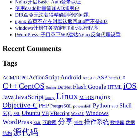
Nginx开启Basic_Auth登录认证
使用dsadd批量添加AD域用户
DIR命令无法获得精确到秒的问题
nginx 首页不存在时默认返回404而不是403
windows计划任务指定时间段执行程序
[WordPress] 子目录下WP建站Nginx反向代理设置
Recent Comments
Tags
Android
ActionScript
ACM/ICPC
ASP
C#
batch
Ant
API
iOS
C++
CentOS
Flash
Google
HTML
DotNet
Docker
Linux
JavaScript
nginx
Java
MacOS
Jquery
Objective-C
Python
Shell
PHP
PostgreSQL
powershell
SEO
Ubuntu
Windows
SQL
VB
VBscript
Web2.0
SSL
分享
WordPress
操作系统
互联网
数据库
数据
插件
XML
源代码
结构