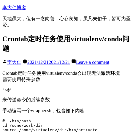
Skip
李大仁博客
to
content
天地虽大，但有一念向善，心存良知，虽凡夫俗子，皆可为圣
贤。
Crontab定时任务使用virtualenv/conda问
题
Posted
on
李大仁
2021/12/21
2021/12/21
Leave a comment
by
Crontab
定
Crontab定时任务使用virtualenv/conda会出现无法激活环境
时
需要使用特殊参数
任
务
使
来传递命令的后续参数
用
virtualenv/c
手动编写一个wrapper.sh，包含如下内容
问
#! /bin/bash    

题
cd /some/work/dir

source /some/virtualenv/dir/bin/activate
