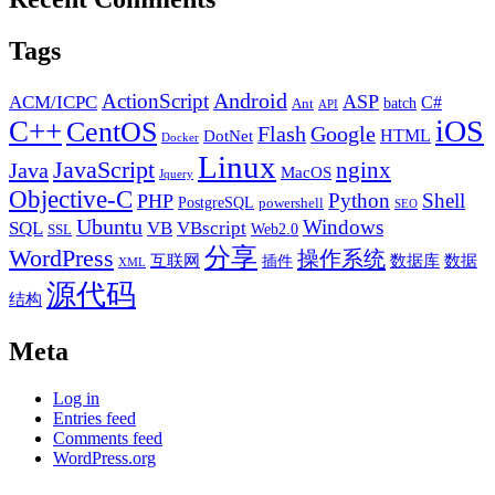
Tags
Android
ActionScript
ACM/ICPC
ASP
C#
batch
Ant
API
iOS
C++
CentOS
Flash
Google
HTML
DotNet
Docker
Linux
JavaScript
nginx
Java
MacOS
Jquery
Objective-C
Python
Shell
PHP
PostgreSQL
powershell
SEO
Ubuntu
Windows
SQL
VB
VBscript
Web2.0
SSL
分享
WordPress
操作系统
互联网
数据库
数据
插件
XML
源代码
结构
Meta
Log in
Entries feed
Comments feed
WordPress.org