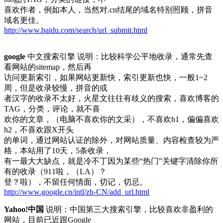
址
喜欢作者，例如本人，当然对.cn结尾的域名特别照顾，拼音
登
域名更佳。
录、
http://www.baidu.com/search/url_submit.html
收
录、
google
中文搜索引擎 说明：比较科学公平地收录，通常先查
录
看网站的sitemap，然后再
入、
访问更新索引，如果网站更新快，索引更新也快，一般1~2
入
周，但是收录较慢，拼音的或
口
者汉字的收录不太好，火星文往往有歧义的搜索，喜欢博客的
及
TAG，分类，评论，就不喜
说
欢你的文章，（电脑不喜欢你的文采），不喜欢h1，偏偏喜欢
明
h2，不喜欢跟X开头
的单词，通过网站认证的除外，对网站质量、内容检查较为严
格，本站用了10天，5条收录，
有一最大大缺点，就是冷不丁因为某些“热门”关键字清除你所
有的收录（911啦，（LA）？
登？啦），不留任何情面，切记，切忌。
http://www.google.cn/intl/zh-CN/add_url.html
Yahoo!中国
说明：中国第三大搜索引擎，比较喜欢非盈利的
网站，目前已近跟Google