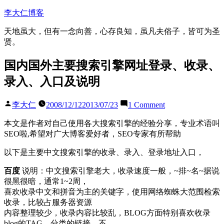
Skip
李大仁博客
to
content
天地虽大，但有一念向善，心存良知，虽凡夫俗子，皆可为圣
贤。
国内国外主要搜索引擎网址登录、收录、
录入、入口及说明
Posted
on
李大仁
2008/12/12
2013/07/23
1 Comment
by
国
本文是作者对自己使用各大搜索引擎的经验分享，专业术语叫
内
SEO啦,希望对广大博客爱好者，SEO专家有所帮助
国
外
以下是主要中文搜索引擎的收录、录入、登录地址入口，
主
要
百度
说明：中文搜索引擎老大，收录速度一般，~排~名~据说
搜
很黑很暗，通常1~2周，
索
喜欢收录中文和拼音为主的关键字，使用网络蜘蛛大范围检索
引
收录，比较占服务器资源
擎
内容整理较少，收录内容比较乱，BLOG方面特别喜欢收录
网
blog的TAG，分类的链接，不