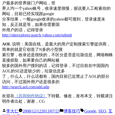
户最多的世界级门户网站，世
界人均一个yahoo账号，收录速度很慢，据说要人工检索你的
网站，目前已经实现跟google
分享结果，一般google收录的yahoo都可搜到，登录速度未
知，反正就是等，如果你需要国
外用户的话，记得登录
http://siteexplorer.search.yahoo.com/submit
AOL
说明：美国在线，是最大的用户定制搜索引擎提供商，
简单的就是它创造了N多的小型搜
索引擎，收录还是很快的，不区分是否是垃圾信息，网络蜘蛛
直接抓取，如果要自己的网站被
较多的国外用户搜到的话，记得登录，不过目前在中国国内
AOL的SE还是较少的，垃圾信息多
了，什么人，什么话都有，国内目前已近禁止了AOL的部分
访问，不过国外用户还是很多的
http://search.aol.com/add.adp
欢迎在
《共同创作协议》
下转载、修改，发布本文，转载请注
明作者出处，谢谢，CG
Posted
Posted
Tags:
李大仁
2008/12/12
2013/07/23
博客技巧
Google
,
SEO
,
互
by
in