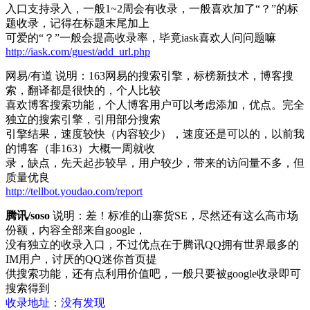
入口支持录入，一般1~2周会有收录，一般喜欢加了“？”的标
题收录，记得在标题末尾加上
可爱的“？”一般会提高收录率，毕竟iask喜欢人问问题嘛
http://iask.com/guest/add_url.php
网易/有道 说明：163网易的搜索引擎，标榜新技术，博客搜
索，翻译都是很快的，个人比较
喜欢博客搜索功能，个人博客用户可以考虑添加，优点。完全
独立的搜索引擎，引用部分搜索
引擎结果，速度较快（内容较少），速度还是可以的，以前我
的博客（非163）大概一周就收
录，缺点，先天起步较早，用户较少，带来的访问量不多，但
质量优良
http://tellbot.youdao.com/report
腾讯/soso
说明：差！标准的山寨货SE，尽然还有这么高市场
份额，内容全部来自google，
没有独立的收录入口，不过优点在于腾讯QQ拥有世界最多的
IM用户，讨厌的QQ迷你首页提
供搜索功能，还有点利用价值吧，一般只要被google收录即可
搜索得到
收录地址：没有发现