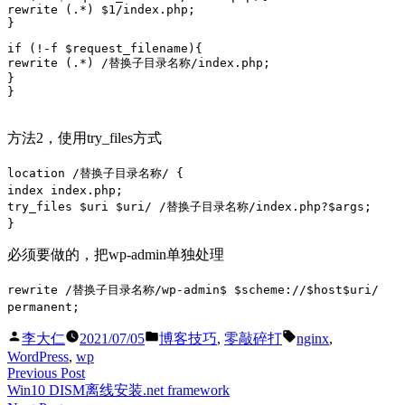
rewrite (.*) $1/index.php;
理
}
设
if (!-f $request_filename){
置
rewrite (.*) /替换子目录名称/index.php;
}
}
方法2，使用try_files方式
location /替换子目录名称/ {
index index.php;
try_files $uri $uri/ /替换子目录名称/index.php?$args;
}
必须要做的，把wp-admin单独处理
rewrite /替换子目录名称/wp-admin$ $scheme://$host$uri/
permanent;
Posted
Posted
Tags:
李大仁
2021/07/05
博客技巧
,
零敲碎打
nginx
,
by
in
WordPress
,
wp
Post
Previous
Previous Post
post:
Win10 DISM离线安装.net framework
navigation