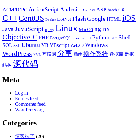
Android
ActionScript
ACM/ICPC
ASP
C#
batch
Ant
API
iOS
C++
CentOS
Flash
Google
HTML
DotNet
Docker
Linux
JavaScript
nginx
Java
MacOS
Jquery
Objective-C
Python
Shell
PHP
PostgreSQL
powershell
SEO
Ubuntu
Windows
SQL
VB
VBscript
Web2.0
SSL
分享
WordPress
操作系统
互联网
数据库
数据
插件
XML
源代码
结构
Meta
Log in
Entries feed
Comments feed
WordPress.org
Categories
博客技巧
(20)