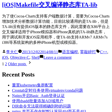
率
和
[iOS]Makefile交叉编译静态库TA-lib
分
iPhone
析
版
为了使Cocoa-Charts支持客户端数据计算，需要为Cocoa-Charts
本
增加技术分析数据计算功能，目前比较通用的是TA-lib，但是
xib
TA-lib没有提供iOS版本的静态库文件，因此需要在X86平台上
文
交叉编译适用于iPhone模拟器和iPhone真机的TA-lib静态库，
件
用于调试和开发iOS应用程序，使TA-lib支持ARMv7 ARMv7s
相
i386等系统架构的多种iPhone机型或模拟器。
互
转
Posted
Posted
Tags:
李大仁
2013/12/02
2014/08/11
语言编程
,
零敲碎打
C++
,
换
by
in
on
iOS
,
Objective-C
,
Shell
Leave a comment
[iOS]Makefile
Posts
1
2
Older posts
交
pagination
叉
Recent Posts
编
译
重置kubernetes集群配置
静
Crontab定时任务使用virtualenv/conda问题
态
Nginx开启Basic_Auth登录认证
库
使用dsadd批量添加AD域用户
TA-
DIR命令无法获得精确到秒的问题
lib
nginx 首页不存在时默认返回404而不是403