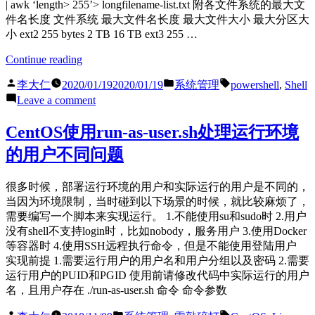
| awk ‘length> 255’> longfilename-list.txt 附各文件系统的最大文
件名长度 文件系统 最大文件名长度 最大文件大小 最大分区大
小 ext2 255 bytes 2 TB 16 TB ext3 255 …
“[Powershell]
Continue reading
查
Posted
Posted
Tags:
李大仁
2020/01/19
2020/01/19
系统管理
powershell
,
Shell
找
by
in
on
Leave a comment
文
[Powershell]
件
查
CentOS使用run-as-user.sh处理运行环境
系
找
统
的用户不同问题
文
中
件
的
系
很多时候，部署运行环境的用户和实际运行的用户是不同的，
长
统
当因为环境限制，当时碰到以下场景的时候，就比较麻烦了，
文
中
需要编写一个脚本来实现运行。 1.不能使用su和sudo时 2.用户
件
的
没有shell不支持login时，比如nobody，服务用户 3.使用Docker
名
长
等容器时 4.使用SSH远程执行命令，但是不能使用登陆用户
文
文
实现前提 1.需要运行用户的用户名和用户分组以及密码 2.需要
件”
件
运行用户的PUID和PGID 使用前请修改代码中实际运行的用户
名
名，且用户存在 ./run-as-user.sh 命令 命令参数
文
Posted
Posted
Tags: