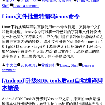
件
李大仁
2018/11/09
系统管理
,
零敲碎打
CentOS
,
Linux
,
by
in
on
Shell
Leave a comment
CentOS
使
Linux文件批量转编码iconv命令
用
run-
Linux下转换编码可以直接使用iconv命令搞定。支持单个文件
as-
user.sh
和批量处理。 iconv命令可以将一种已知的字符集文件转换成
处
另一种已知的字符集文件。它的作用是在多种国际编码格式之
理
间进行文本内码的转换。 单个文件处理的shell命令 iconv -t utf-
运
8 -f gb2312 source > target # -f 源编码 # -t 目标编码 # -l :列出已
行
知的编码字符集合 # -o file :指定输出文件 # -c :忽略输出的非
环
法字符 # -s :禁止警告信息，但不是错误信息
境
Posted
Posted
Tags:
李大仁
2016/01/12
零敲碎打
Linux
,
Shell
Leave a
的
by
in
on
comment
用
Linux
户
文
[Android]升级SDK tools后ant自动编译脚
不
件
同
本错误
批
问
量
题
转
Android SDK Tools在升级到Version22之后，原来的ant自动编
编
译脚本运行出现错误，导致为Jenkins配置的批处理脚本无法执