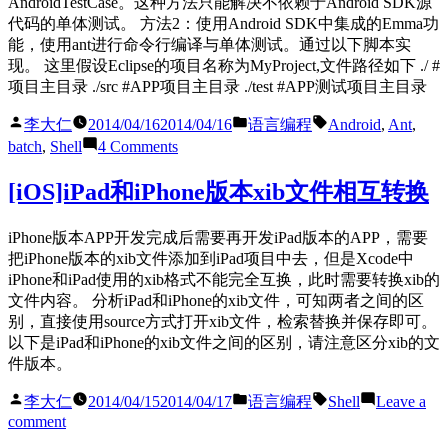
AndroidTestCase。这种方法只能解决不依赖于Android SDK源
脚
代码的单体测试。 方法2：使用Android SDK中集成的Emma功
本
能，使用ant进行命令行编译与单体测试。通过以下脚本实
错
现。 这里假设Eclipse的项目名称为MyProject,文件路径如下 ./ #
误
项目主目录 ./src #APP项目主目录 ./test #APP测试项目主目录
Posted
Posted
Tags:
李大仁
2014/04/16
2014/04/16
语言编程
Android
,
Ant
,
by
in
on
batch
,
Shell
4 Comments
[Android]
使
[iOS]iPad和iPhone版本xib文件相互转换
用
Emma
iPhone版本APP开发完成后需要再开发iPad版本的APP，需要
进
把iPhone版本的xib文件添加到iPad项目中去，但是Xcode中
行
iPhone和iPad使用的xib格式不能完全互换，此时需要转换xib的
单
文件内容。 分析iPad和iPhone的xib文件，可知两者之间的区
体
别，直接使用source方式打开xib文件，检索替换并保存即可。
测
以下是iPad和iPhone的xib文件之间的区别，请注意区分xib的文
试
件版本。
代
码
Posted
Posted
Tags:
李大仁
2014/04/15
2014/04/17
语言编程
Shell
Leave a
覆
by
in
on
comment
盖
[iOS]iPad