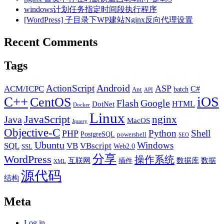
windows计划任务指定时间段执行程序
[WordPress] 子目录下WP建站Nginx反向代理设置
Recent Comments
Tags
Android
ActionScript
ACM/ICPC
ASP
C#
batch
Ant
API
iOS
C++
CentOS
Flash
Google
HTML
DotNet
Docker
Linux
JavaScript
nginx
Java
MacOS
Jquery
Objective-C
Python
Shell
PHP
PostgreSQL
powershell
SEO
Ubuntu
Windows
SQL
VB
VBscript
Web2.0
SSL
分享
WordPress
操作系统
互联网
数据库
数据
插件
XML
源代码
结构
Meta
Log in