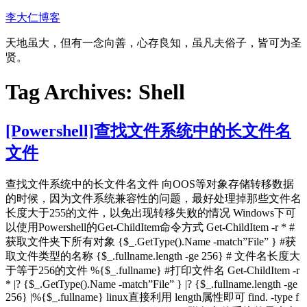
Skip
李大仁博客
to
content
天地虽大，但有一念向善，心存良知，虽凡夫俗子，皆可为圣
贤。
Tag Archives:
Shell
[Powershell]查找文件系统中的长文件名
文件
查找文件系统中的长文件名文件 向OOS等对象存储转移数据
的时候，因为文件系统兼容性的问题，最好处理掉那些文件名
长度大于255的文件，以免出现转移失败的情况 Windows下可
以使用Powershell的Get-ChildItem命令方式 Get-ChildItem -r * #
获取文件夹下所有对象 {$_.GetType().Name -match”File” } #获
取文件类型的名称 {$_.fullname.length -ge 256} # 文件名长度大
于等于256的文件 %{$_.fullname} #打印文件名 Get-ChildItem -r
* |? {$_.GetType().Name -match”File” } |? {$_.fullname.length -ge
256} |%{$_.fullname} linux直接利用 length属性即可 find. -type f