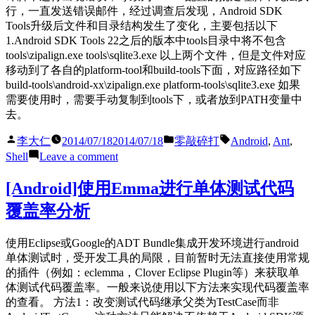
码
行，一直发送错误邮件，经过调查后发现，Android SDK
iconv
Tools升级后文件和目录结构发生了变化，主要包括以下
命
1.Android SDK Tools 22之后的版本中tools目录中将不包含
令
tools\zipalign.exe tools\sqlite3.exe 以上两个文件，但是文件对应
移动到了各自的platform-tool和build-tools下面，对应路径如下
build-tools\android-xx\zipalign.exe platform-tools\sqlite3.exe 如果
需要使用时，需要手动复制到tools下，或者放到PATH变量中
去。
Posted
Posted
Tags:
李大仁
2014/07/18
2014/07/18
零敲碎打
Android
,
Ant
,
by
in
on
Shell
Leave a comment
[Android]
升
[Android]使用Emma进行单体测试代码
级
覆盖率分析
SDK
tools
后
使用Eclipse或Google的ADT Bundle集成开发环境进行android
ant
单体测试时，受开发工具的局限，目前暂时无法直接使用常规
自
的插件（例如：eclemma，Clover Eclipse Plugin等）来获取单
动
体测试代码覆盖率。一般来说使用以下方法来实现代码覆盖率
编
的查看。 方法1：改变测试代码继承父类为TestCase而非
译