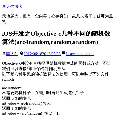
Skip
李大仁博客
to
content
天地虽大，但有一念向善，心存良知，虽凡夫俗子，皆可为圣
贤。
iOS开发之Objective-c几种不同的随机数
算法(arc4random,random,srandom)
Posted
on
李大仁
2012/06/18
2013/07/23
Leave a comment
by
iOS
开
Objective-c并没有直接提供随机数据生成的函数或方法，不过
发
我们可以直接利用c的各种随机算法
之
以下是几种常见的随机数算法的使用，可以参照以下头文件
Objective-
stdlib.h
c
arc4random
几
不需要随机种子，在调用时自动生成随机种子
种
返回[0,X)的集合
不
int value = arc4random() % x;
同
返回[1,X]的集合
的
int value = (arc4random() % x) + 1;
随