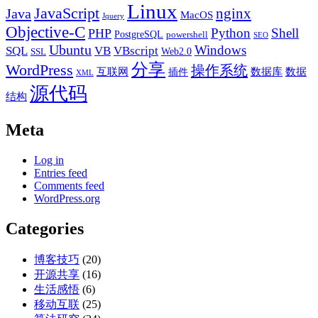
Linux
JavaScript
nginx
Java
MacOS
Jquery
Objective-C
Python
Shell
PHP
PostgreSQL
powershell
SEO
Ubuntu
Windows
SQL
VB
VBscript
Web2.0
SSL
分享
WordPress
操作系统
互联网
数据库
数据
插件
XML
源代码
结构
Meta
Log in
Entries feed
Comments feed
WordPress.org
Categories
博客技巧
(20)
开源共享
(16)
生活感悟
(6)
移动互联
(25)