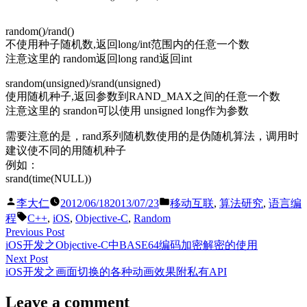
机
数
random()/rand()
算
不使用种子随机数,返回long/int范围内的任意一个数
法
注意这里的 random返回long rand返回int
(arc4random
srandom(unsigned)/srand(unsigned)
使用随机种子,返回参数到RAND_MAX之间的任意一个数
注意这里的 srandon可以使用 unsigned long作为参数
需要注意的是，rand系列随机数使用的是伪随机算法，调用时
建议使不同的用随机种子
例如：
srand(time(NULL))
Posted
Posted
李大仁
2012/06/18
2013/07/23
移动互联
,
算法研究
,
语言编
by
in
Tags:
程
C++
,
iOS
,
Objective-C
,
Random
Post
Previous
Previous Post
post:
iOS开发之Objective-C中BASE64编码加密解密的使用
navigation
Next
Next Post
post:
iOS开发之画面切换的各种动画效果附私有API
Leave a comment