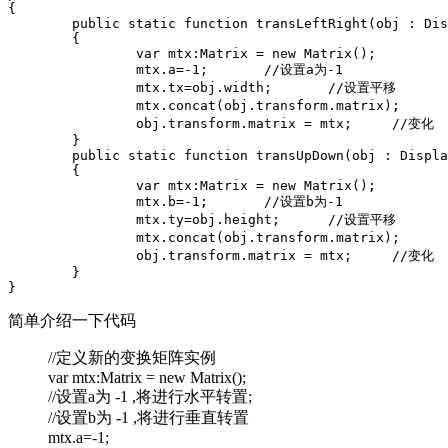
上
{

下
	public static function transLeftRight(obj : DisplayObject) :void

	{

左
		var mtx:Matrix = new Matrix();

右
		mtx.a=-1;	//设置a为-1

转
		mtx.tx=obj.width;	//设置平移

		mtx.concat(obj.transform.matrix);	//连接矩阵

置
		obj.transform.matrix = mtx;	//变化

反
	}

转
	public static function transUpDown(obj : DisplayObject) :void

	{

		var mtx:Matrix = new Matrix();

		mtx.b=-1;	//设置b为-1

		mtx.ty=obj.height;	//设置平移

		mtx.concat(obj.transform.matrix);	//连接矩阵

		obj.transform.matrix = mtx;	//变化

	}

简单介绍一下代码
//定义新的变换矩阵实例
var mtx:Matrix = new Matrix();
//设置a为 -1 ,将进行水平转置;
//设置b为 -1 ,将进行垂直转置
mtx.a=-1;