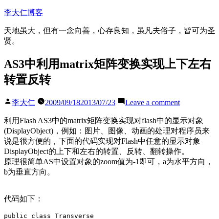
Skip
李大仁博客
to
content
天地虽大，但有一念向善，心存良知，虽凡夫俗子，皆可为圣
贤。
AS3中利用matrix矩阵变换实现上下左右
转置反转
Posted
on
李大仁
2009/09/18
2013/07/23
Leave a comment
by
AS3
中
利用Flash AS3中的matrix矩阵变换实现对flash中的显示对象
利
(DisplayObject)，例如：图片、图像、动画的处理对程序员来
用
说是很方便的，下面的代码实现对Flash中任意的显示对象
matrix
DisplayObject的上下和左右的转置、反转、翻转操作。
矩
原理很简单AS中设置对象的zoom值为-1即可，a为水平方向，
阵
b为垂直方向。
变
换
代码如下：
实
现
public class Transverse
