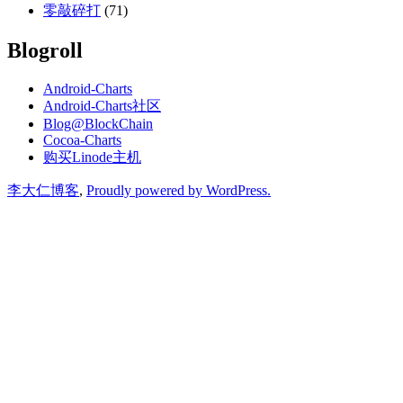
零敲碎打
(71)
Blogroll
Android-Charts
Android-Charts社区
Blog@BlockChain
Cocoa-Charts
购买Linode主机
李大仁博客
,
Proudly powered by WordPress.