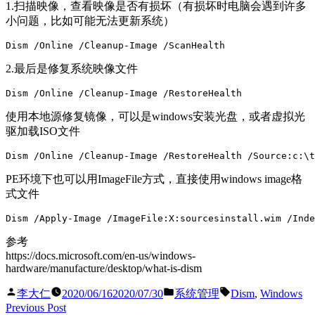
1.扫描映像，查看映像是否有损坏（有损坏时电脑会遇到许多
小问题，比如可能无法更新系统）
2.最后是修复系统映像文件
使用本地源修复镜像，可以是windows安装光盘，或者虚拟光
驱加载ISO文件
PE环境下也可以用ImageFile方式，直接使用windows image格
式文件
参考
https://docs.microsoft.com/en-us/windows-
hardware/manufacture/desktop/what-is-dism
Posted
Posted
Tags:
李大仁
2020/06/16
2020/07/30
系统管理
Dism
,
Windows
by
in
Post
Previous
Previous Post