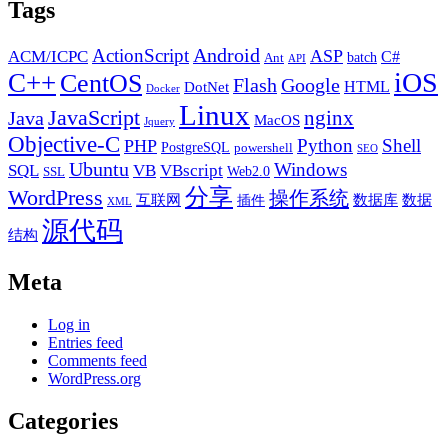
Tags
Android
ActionScript
ACM/ICPC
ASP
C#
batch
Ant
API
iOS
C++
CentOS
Flash
Google
HTML
DotNet
Docker
Linux
JavaScript
nginx
Java
MacOS
Jquery
Objective-C
Python
Shell
PHP
PostgreSQL
powershell
SEO
Ubuntu
Windows
SQL
VB
VBscript
Web2.0
SSL
分享
WordPress
操作系统
互联网
数据库
数据
插件
XML
源代码
结构
Meta
Log in
Entries feed
Comments feed
WordPress.org
Categories