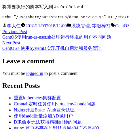
将需要执行的脚本写入到 /etc/rc.d/rc.local
Posted
Posted
Tags:
李大仁
2018/11/09
2018/11/09
系统管理
,
零敲碎打
CentO
by
in
Post
Previous
Previous Post
post:
CentOS使用run-as-user.sh处理运行环境的用户不同问题
navigation
Next
Next Post
post:
CentOS7 使用SystemD实现开机自启动和服务管理
Leave a comment
You must be
logged in
to post a comment.
Recent Posts
重置kubernetes集群配置
Crontab定时任务使用virtualenv/conda问题
Nginx开启Basic_Auth登录认证
使用dsadd批量添加AD域用户
DIR命令无法获得精确到秒的问题
nginx 首页不存在时默认返回404而不是403