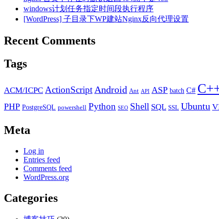
windows计划任务指定时间段执行程序
[WordPress] 子目录下WP建站Nginx反向代理设置
Recent Comments
Tags
C+
Android
ActionScript
ACM/ICPC
ASP
C#
batch
Ant
API
Ubuntu
Python
Shell
PHP
SQL
V
PostgreSQL
powershell
SSL
SEO
Meta
Log in
Entries feed
Comments feed
WordPress.org
Categories