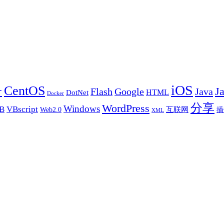
iOS
+
CentOS
J
Flash
Google
Java
HTML
DotNet
Docker
分享
WordPress
Windows
B
VBscript
互联网
Web2.0
插
XML