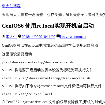
Skip
李大仁博客
to
content
天地虽大，但有一念向善，心存良知，虽凡夫俗子，皆可为圣
CentOS6 使用rc.local实现开机自启动
Posted
on
李大仁
2018/11/09
2018/11/09
Leave a comment
by
CentOS6
使
CentOS6 可以在rc.local中增加启动shell脚本实现开启自启动
用
这里假设需要启动
rc.local
实
现
开
STEP1. 将需要开启启动的脚本设置为标记为可执行文件
机
自
启
STEP2. 执行如下命令将/etc/rc.d/rc.local文件标记为可执行文件
动
在CentOS7 中,/etc/rc.d/rc.local文件的权限被降低